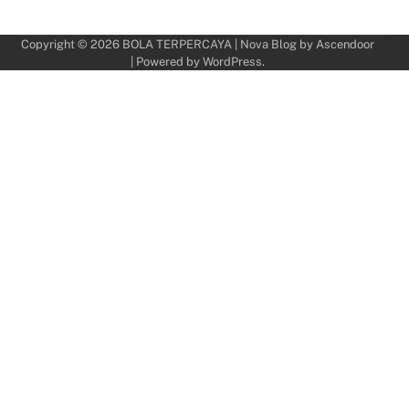
Copyright © 2026
BOLA TERPERCAYA
| Nova Blog by
Ascendoor
| Powered by
WordPress
.