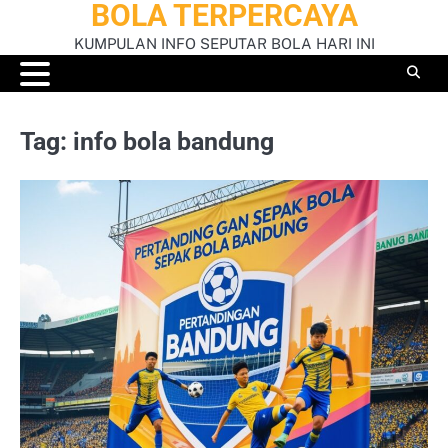
BOLA TERPERCAYA
Skip
to
KUMPULAN INFO SEPUTAR BOLA HARI INI
content
Tag:
info bola bandung