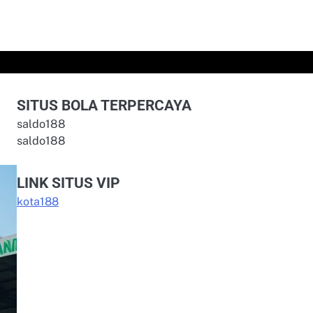
SITUS BOLA TERPERCAYA
saldo188
saldo188
LINK SITUS VIP
kota188