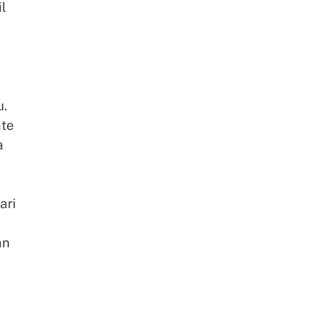
il
u.
ate
a
ari
an