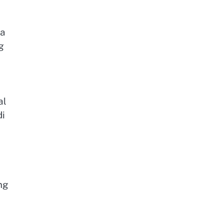
ma
g
al
di
ng