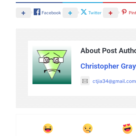
Facebook
Twitter
Pin
About Post Auth
Christopher Gray
ctjia34@gmail.com