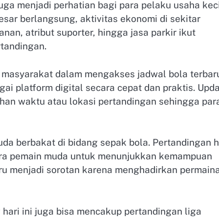
juga menjadi perhatian bagi para pelaku usaha kec
besar berlangsung, aktivitas ekonomi di sekitar
n, atribut suporter, hingga jasa parkir ikut
rtandingan.
masyarakat dalam mengakses jadwal bola terbar
gai platform digital secara cepat dan praktis. Upd
han waktu atau lokasi pertandingan sehingga par
da berbakat di bidang sepak bola. Pertandingan h
 para pemain muda untuk menunjukkan kemampuan
ustru menjadi sorotan karena menghadirkan permain
 hari ini juga bisa mencakup pertandingan liga