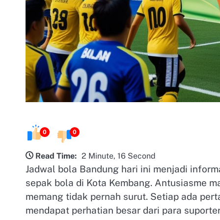
0
0
Read Time:
2 Minute, 16 Second
Jadwal bola Bandung hari ini menjadi inform
sepak bola di Kota Kembang. Antusiasme m
memang tidak pernah surut. Setiap ada perta
mendapat perhatian besar dari para suporter