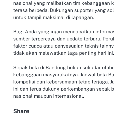
nasional yang melibatkan tim kebanggaan ko
terasa berbeda. Dukungan suporter yang sol
untuk tampil maksimal di lapangan.
Bagi Anda yang ingin mendapatkan informas
sumber terpercaya dan update terbaru. Peru
faktor cuaca atau penyesuaian teknis lainny
tidak akan melewatkan laga penting hari ini.
Sepak bola di Bandung bukan sekadar olahra
kebanggaan masyarakatnya. Jadwal bola Ban
kompetisi dan kebersamaan tetap terjaga. J
ini dan terus dukung perkembangan sepak b
nasional maupun internasional.
Share